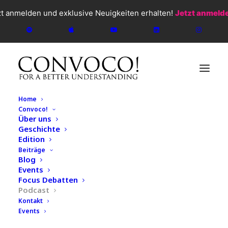
zt anmelden und exklusive Neuigkeiten erhalten!
Jetzt anmeld
Home
Convoco!
Über uns
Geschichte
Edition
Beiträge
CONVOCO!
2026
Blog
Events
Podcast
Focus Debatten
#107 Anna-Maria Karl –
Podcast
Kontakt
Kann man heute noch so
Events