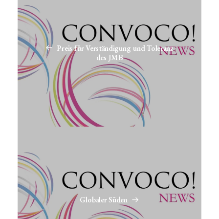
Preis für Verständigung und Toleranz
des JMB
Globaler Süden