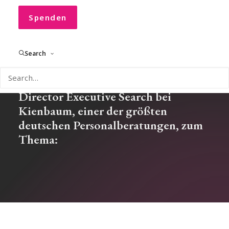
führen wie vor 10 Jahren?
Spenden
Search
In diesem C! Podcast spricht Corinne
M. Flick mit Anna-Maria Karl,
Director Executive Search bei
Kienbaum, einer der größten
deutschen Personalberatungen, zum
Thema: