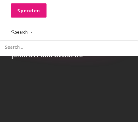
Spenden
Search
Einblicke, Gedanken und Impulse
rund um CONVOCO! – aktuell,
pointiert und diskursiv.