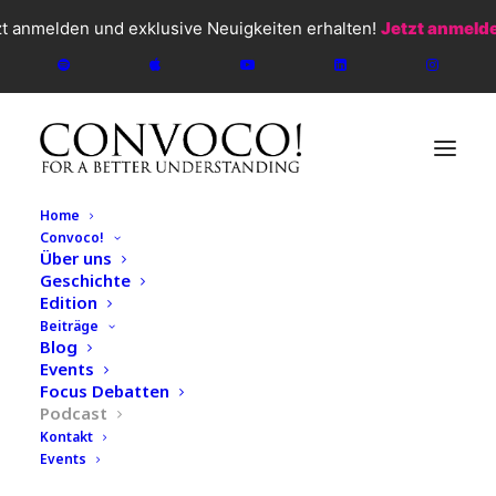
zt anmelden und exklusive Neuigkeiten erhalten!
Jetzt anmeld
Home
Convoco!
Über uns
Geschichte
Edition
Beiträge
Blog
CONVOCO!
2026
Events
Focus Debatten
Podcast
Podcast
Kontakt
#147 James Thornton -
Events