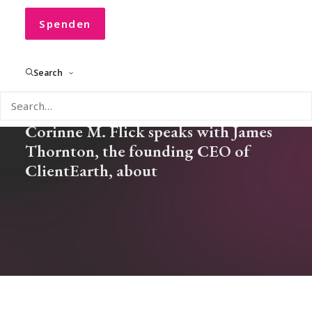
China's Surprising Green
Transformation
Spenden
Search
In our new CONVOCO! Podcast
Corinne M. Flick speaks with James
Thornton, the founding CEO of
ClientEarth, about