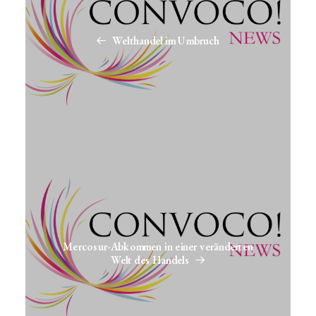
Welthandel im Umbruch
Mercosur-Abkommen in einer veränderten
Welt des Handels