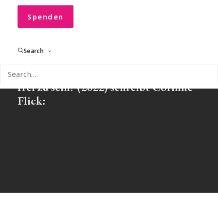
Die neue C! Edition: Teil II
Spenden
Search
in der neuen C! Edition Wie viel
Freiheit müssen wir aufgeben, um
frei zu sein? (2022) schreibt Corinne
Flick: