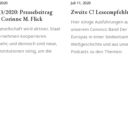
 2020
Juli 11, 2020
3/2020: Pressebeitrag
Zweite C! Leseempfeh
 Corinne M. Flick
Hier einige Ausführungen a
gesellschaft wird aktiver, Staat
unserem Convoco Band Der
ernehmen kooperieren
Europas in einer bedeutsa
hr, und dennoch sind neue,
Weltgeschichte und aus uns
nstitutionen nötig, um die
Podcasts zu den Themen: