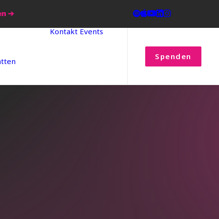
en ➔
Kontakt
Events
Spenden
atten