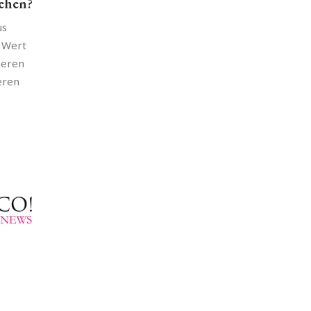
tehen?
us
 Wert
meren
eren