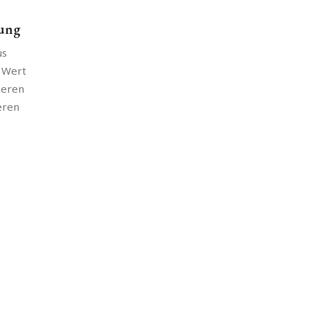
lung
us
 Wert
meren
eren