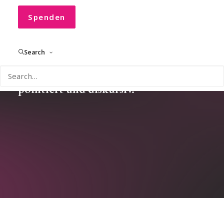
Spenden
Search
Einblicke, Gedanken und Impulse
rund um CONVOCO! – aktuell,
pointiert und diskursiv.