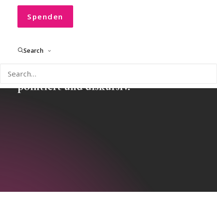
Spenden
Search
Einblicke, Gedanken und Impulse
rund um CONVOCO! – aktuell,
pointiert und diskursiv.